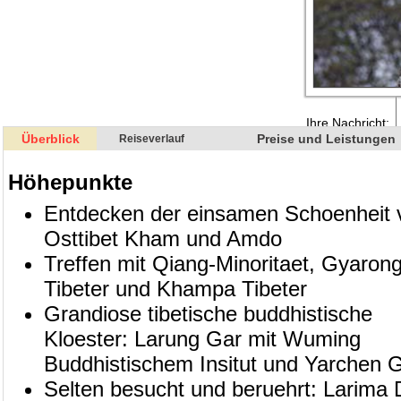
Überblick
Preise und Leistungen
Reiseverlauf
Höhepunkte
Entdecken der einsamen Schoenheit 
Osttibet Kham und Amdo
Treffen mit Qiang-Minoritaet, Gyaron
Tibeter und Khampa Tibeter
Grandiose tibetische buddhistische
Kloester: Larung Gar mit Wuming
Buddhistischem Insitut und Yarchen 
Selten besucht und beruehrt: Larima 