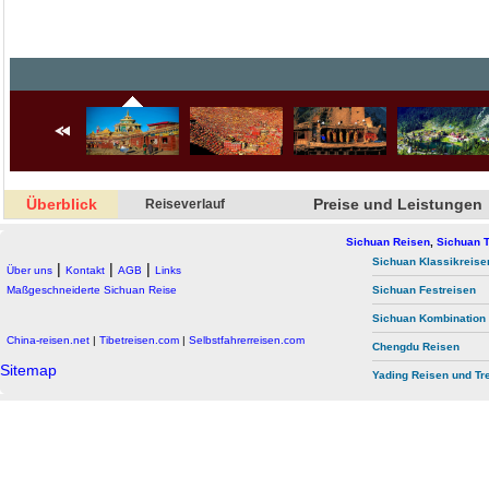
Überblick
Preise und Leistungen
Reiseverlauf
Sichuan Reisen
,
Sichuan T
Sichuan Klassikreise
|
|
|
Über uns
Kontakt
AGB
Links
Maßgeschneiderte Sichuan Reise
Sichuan Festreisen
Sichuan Kombination
China-reisen.net
|
Tibetreisen.com
|
Selbstfahrerreisen.com
Chengdu Reisen
Sitemap
Yading Reisen und Tr