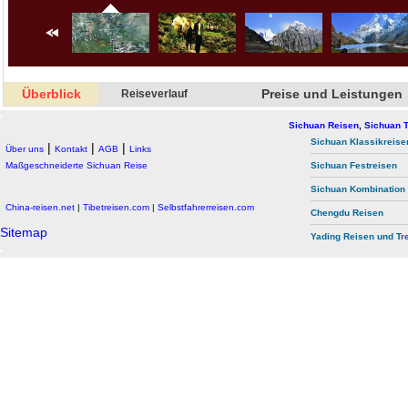
Überblick
Preise und Leistungen
Reiseverlauf
Sichuan Reisen
,
Sichuan T
Sichuan Klassikreise
|
|
|
Über uns
Kontakt
AGB
Links
Maßgeschneiderte Sichuan Reise
Sichuan Festreisen
Sichuan Kombination
China-reisen.net
|
Tibetreisen.com
|
Selbstfahrerreisen.com
Chengdu Reisen
Sitemap
Yading Reisen und Tr