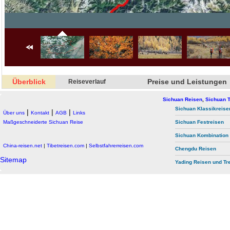
Überblick
Preise und Leistungen
Reiseverlauf
Sichuan Reisen
,
Sichuan T
Sichuan Klassikreise
|
|
|
Über uns
Kontakt
AGB
Links
Maßgeschneiderte Sichuan Reise
Sichuan Festreisen
Sichuan Kombination
China-reisen.net
|
Tibetreisen.com
|
Selbstfahrerreisen.com
Chengdu Reisen
Sitemap
Yading Reisen und Tr