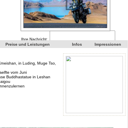
Preise und Leistungen
Infos
Impressionen
meishan, in Luding, Muge Tso,
aelfte vom Juni
sse Buddhastatue in Leshan
haigou
ennenzulernen