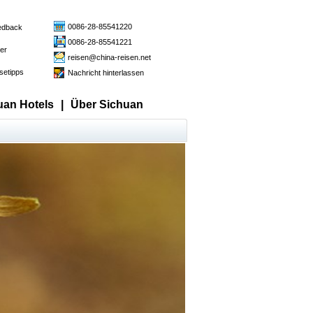
0086-28-85541220
edback
0086-28-85541221
der
reisen@china-reisen.net
setipps
Nachricht hinterlassen
uan Hotels
|
Über Sichuan