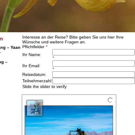
an
ang – Yaan
–
ng –