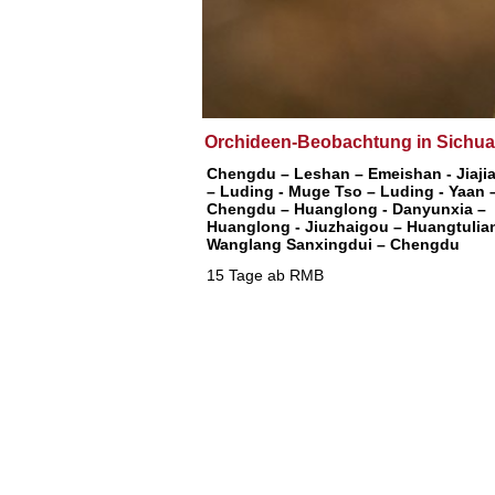
Orchideen-Beobachtung in Sichu
Chengdu – Leshan – Emeishan - Jiaji
– Luding - Muge Tso – Luding - Yaan 
Chengdu – Huanglong - Danyunxia –
Huanglong - Jiuzhaigou – Huangtulia
Wanglang Sanxingdui – Chengdu
15 Tage ab RMB