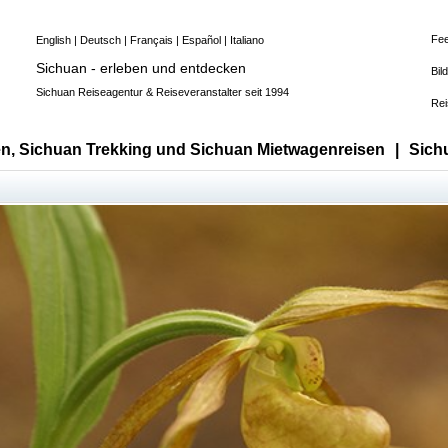
Fe
English
|
Deutsch
|
Français
|
Español
|
Italiano
Sichuan - erleben und entdecken
Bil
Sichuan Reiseagentur & Reiseveranstalter seit 1994
Rei
n, Sichuan Trekking und Sichuan Mietwagenreisen
|
Sich