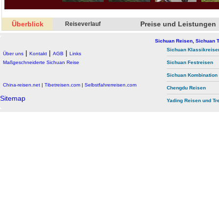
Überblick
Preise und Leistungen
Reiseverlauf
Sichuan Reisen
,
Sichuan T
Sichuan Klassikreise
|
|
|
Über uns
Kontakt
AGB
Links
Maßgeschneiderte Sichuan Reise
Sichuan Festreisen
Sichuan Kombination
China-reisen.net
|
Tibetreisen.com
|
Selbstfahrerreisen.com
Chengdu Reisen
Sitemap
Yading Reisen und Tr