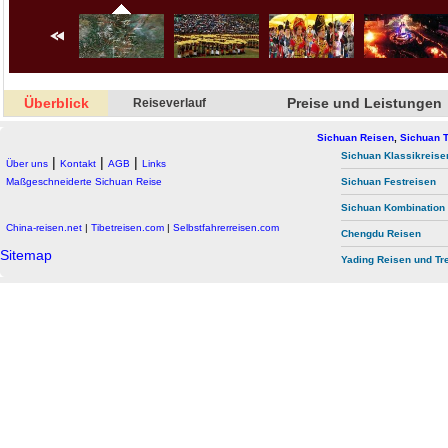
Überblick
Preise und Leistungen
Reiseverlauf
Sichuan Reisen
,
Sichuan T
Sichuan Klassikreise
|
|
|
Über uns
Kontakt
AGB
Links
Maßgeschneiderte Sichuan Reise
Sichuan Festreisen
Sichuan Kombination
China-reisen.net
|
Tibetreisen.com
|
Selbstfahrerreisen.com
Chengdu Reisen
Sitemap
Yading Reisen und Tr