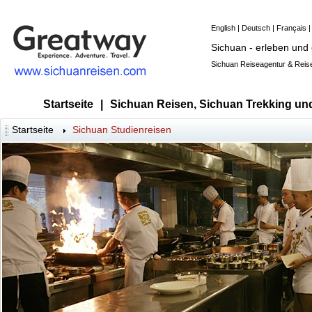
English
|
Deutsch
|
Français
Sichuan - erleben und
Sichuan Reiseagentur & Reise
Startseite
|
Sichuan Reisen, Sichuan Trekking un
Startseite
Sichuan Studienreisen