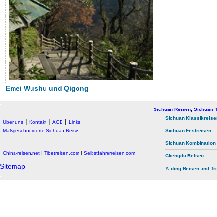
Emei Wushu und Qigong
Sichuan Reisen
,
Sichuan T
Sichuan Klassikreise
|
|
|
Über uns
Kontakt
AGB
Links
Maßgeschneiderte Sichuan Reise
Sichuan Festreisen
Sichuan Kombination
China-reisen.net
|
Tibetreisen.com
|
Selbstfahrerreisen.com
Chengdu Reisen
Sitemap
Yading Reisen und Tr